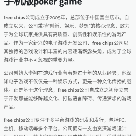
手机版poker game
free chips
公司成立于2005年，总部位于中国普兰店市。自
成立以来，公司秉持“创新、娱乐、梦想”的核心理念，致力
于为全球玩家提供具有高质量、创新性和娱乐性的游戏产
品。作为一家新兴的电子游戏开发公司，
free chips
公司以
其独特的游戏设计和丰富的内容逐渐崭露头角，成为了全球
游戏行业中不可忽视的重要力量。
公司创始人李翔在游戏行业有着超过十年的从业经验，他深
知电子游戏不仅仅是一种娱乐方式，更是一种文化传播的载
体。正是基于这个理念，
free chips
公司自成立之初便立志
于开发那些能够跨越文化、打破语言障碍、传递梦想的游戏
产品。
free chips
公司专注于多平台游戏的研发和发行，包括PC、
主机、移动端等多个平台。公司拥有一支由资深游戏设计