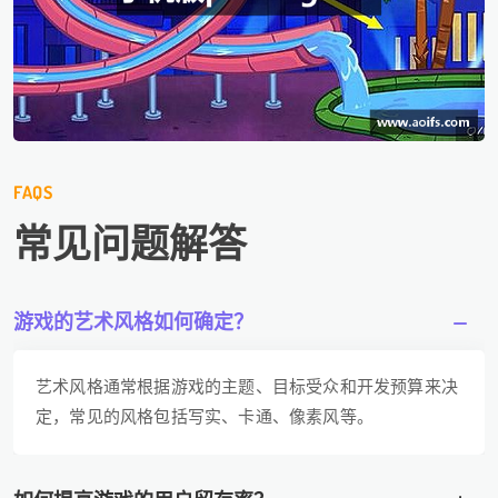
FAQS
常见问题解答
游戏的艺术风格如何确定？
艺术风格通常根据游戏的主题、目标受众和开发预算来决
定，常见的风格包括写实、卡通、像素风等。