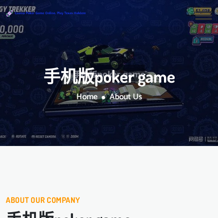
手机版poker game
Home
About Us
ABOUT OUR COMPANY