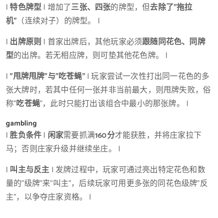
|
特色牌型
| 增加了
三张、四张
的牌型，但
去除了"拖拉
机"
（连续对子）的牌型。 |
|
出牌原则
| 首家出牌后，其他玩家必须
跟随同花色、同牌
型
的出牌。若无相应牌，则可垫其他花色牌。 |
|
"甩牌甩牌"与"吃苍蝇"
| 玩家尝试一次性打出同一花色的多
张大牌时，若其中任何一张并非当前最大，则甩牌失败，俗
称"
吃苍蝇
"，此时只能打出该组合中最小的那张牌。 |
gambling
|
胜负条件
|
闲家
需要抓满
160分
才能获胜，并将庄家拉下
马；否则庄家升级并继续坐庄。 |
|
叫主与反主
| 发牌过程中，玩家可通过亮出特定花色和数
量的"级牌"来"叫主"，后续玩家可用更多张的同花色级牌"反
主"，以争夺庄家资格。 |