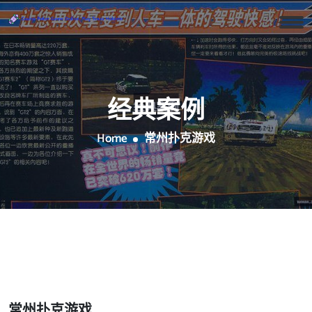
经典案例
Home
常州扑克游戏
常州扑克游戏