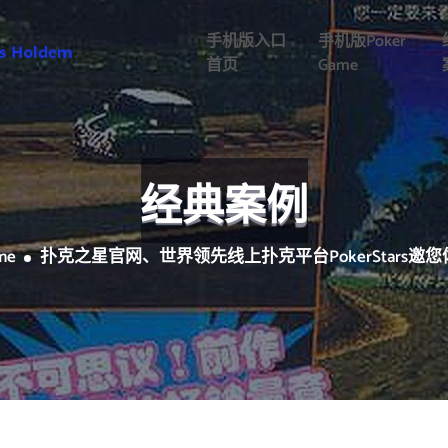
手机版入口
手机版poker
首页
Game
经典案例
me
扑克之星官网、世界领先线上扑克平台PokerStars邀您