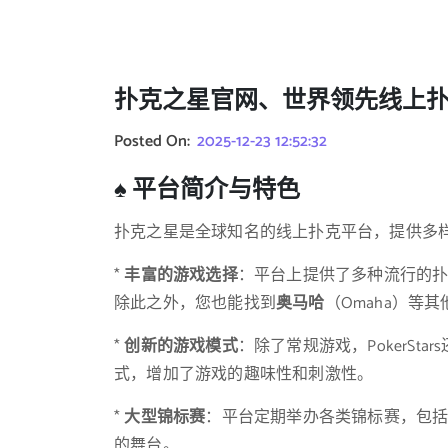
扑克之星官网、世界领先线上扑克平
Posted On:
2025-12-23 12:52:32
♠️ 平台简介与特色
扑克之星是全球知名的线上扑克平台，提供多
*
丰富的游戏选择
：平台上提供了多种流行的
除此之外，您也能找到
奥马哈
（Omaha）等
*
创新的游戏模式
：除了常规游戏，PokerSta
式，增加了游戏的趣味性和刺激性。
*
大型锦标赛
：平台定期举办各类锦标赛，包
的舞台。