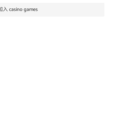
加入 casino games