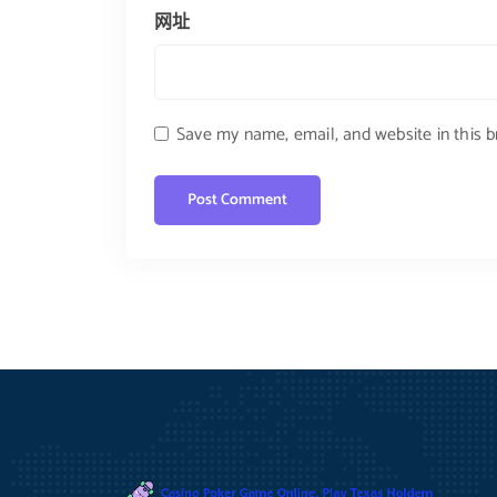
网址
Save my name, email, and website in this 