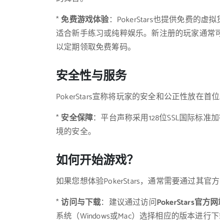
*
免费游戏体验
：PokerStars也提供免费的虚拟
适合新手练习或纯粹娱乐。新注册的玩家通常
以定期领取免费筹码。
安全性与服务
PokerStars宣称将玩家的安全和公正性放在首
*
安全保障
：平台声称采用128位SSL国际标
境的安全。
如何开始游戏？
如果您想体验PokerStars，通常需要通过其
*
访问与下载
：建议通过访问
PokerStars官方
系统（Windows或Mac）选择相应的版本进行