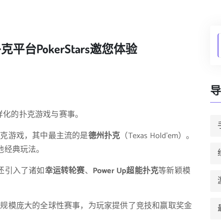
台PokerStars邀您体验
导
样化的扑克游戏与赛事。
扑克游戏，其中最主流的是
德州扑克
（Texas Hold'em）。
其他经典玩法。
rs还引入了诸如
幸运转轮赛
、
Power Up超能扑克
等新颖模
括规模庞大的全球性赛事，为玩家提供了竞技和赢取奖金