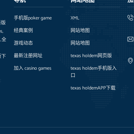
手机版poker game
XML
最新版
经典案例
网站地图
s,
,全
游戏动态
网站地图
最新注册网址
texas holdem网页版
版下
加入 casino games
texas holdem手机版入
口
texas holdemAPP下载