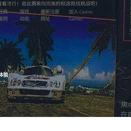
经典
游戏
最新注册
加入 Casino
案例
动态
网址
Games
体验