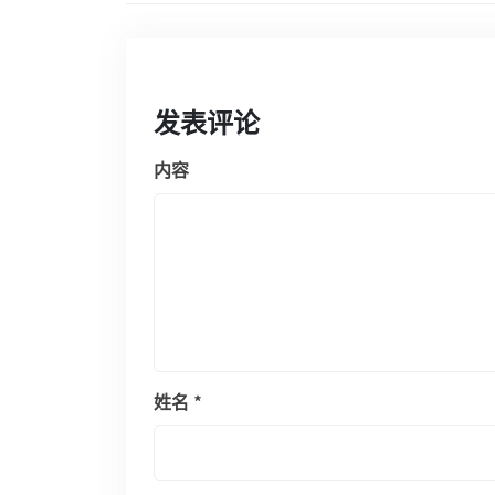
发表评论
内容
姓名
*